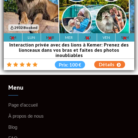
2932 Booked
DIM
LUN
MAR
MER
JEU
VEN
SAM
Interaction privée avec des lions à Kemer: Prenez des
lionceaux dans vos bras et faites des photos
inoubliables
Détails
Prix: 100 €
Menu
Page d’accueil
À propos de nous
Blog