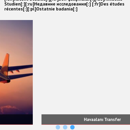
Studien[:][:ru]Недавние исследования[:] [:fr]Des études
récentes[:][:pl]Ostatnie badania[:]
Havaalanı Transfer