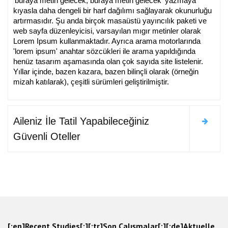
'buraya metin gelecek, buraya metin gelecek' yazmaya
kıyasla daha dengeli bir harf dağılımı sağlayarak okunurluğu
artırmasıdır. Şu anda birçok masaüstü yayıncılık paketi ve
web sayfa düzenleyicisi, varsayılan mıgır metinler olarak
Lorem Ipsum kullanmaktadır. Ayrıca arama motorlarında
'lorem ipsum' anahtar sözcükleri ile arama yapıldığında
henüz tasarım aşamasında olan çok sayıda site listelenir.
Yıllar içinde, bazen kazara, bazen bilinçli olarak (örneğin
mizah katılarak), çeşitli sürümleri geliştirilmiştir.
Aileniz İle Tatil Yapabileceğiniz
Güvenli Oteller
[:en]Recent Studies[:][:tr]Son Çalışmalar[:][:de]Aktuelle